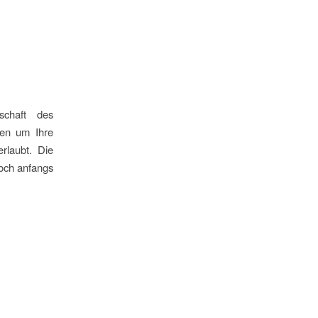
chaft des
fen um Ihre
rlaubt. Die
och anfangs