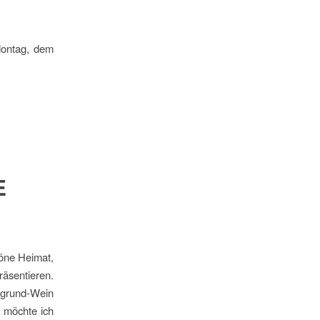
Montag, dem
E
höne Heimat,
räsentieren.
egrund-Wein
n möchte ich