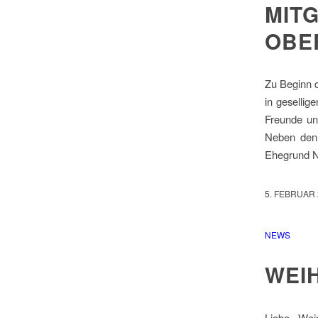
MIT
OBE
Zu Beginn d
in gesellig
Freunde un
Neben den 
Ehegrund Na
5. FEBRUAR 
NEWS
WEI
Liebe Wei