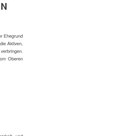
IN
rer Ehegrund
die Aktiven,
verbringen.
 vom Oberen
arkeit und