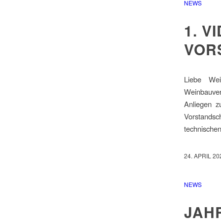
NEWS
1. 
VOR
Liebe We
Weinbauver
Anliegen z
Vorstandsc
technische
24. APRIL 20
NEWS
JAH