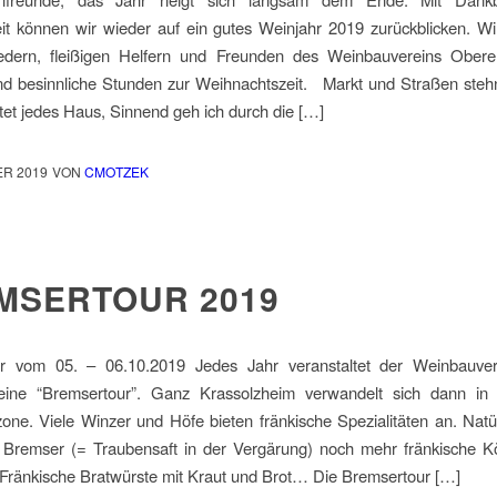
eit können wir wieder auf ein gutes Weinjahr 2019 zurückblicken. W
liedern, fleißigen Helfern und Freunden des Weinbauvereins Ober
und besinnliche Stunden zur Weihnachtszeit. Markt und Straßen steh
chtet jedes Haus, Sinnend geh ich durch die […]
ER 2019
VON
CMOTZEK
MSERTOUR 2019
r vom 05. – 06.10.2019 Jedes Jahr veranstaltet der Weinbauve
ine “Bremsertour”. Ganz Krassolzheim verwandelt sich dann in
ne. Viele Winzer und Höfe bieten fränkische Spezialitäten an. Natür
Bremser (= Traubensaft in der Vergärung) noch mehr fränkische Kös
 Fränkische Bratwürste mit Kraut und Brot… Die Bremsertour […]