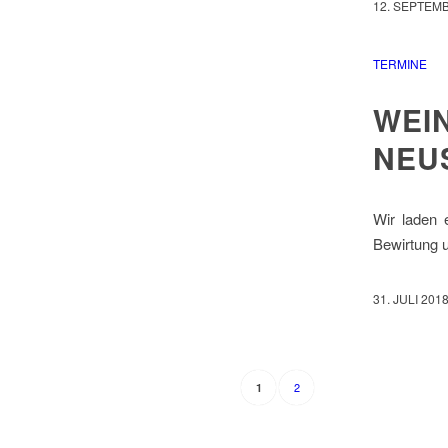
12. SEPTEM
TERMINE
WEI
NEU
Wir laden 
Bewirtung
31. JULI 201
2
1