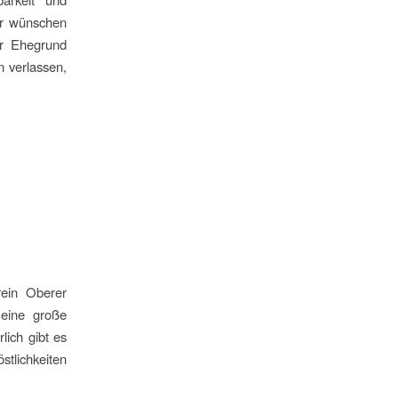
ir wünschen
er Ehegrund
n verlassen,
rein Oberer
 eine große
lich gibt es
tlichkeiten